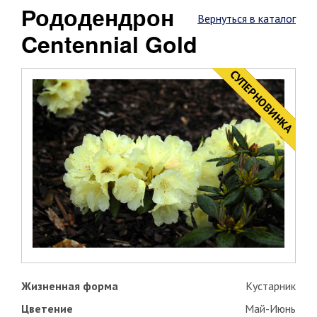
Рододендрон
Вернуться в каталог
Centennial Gold
CУПЕРНОВИНКА
НОВИНКА
Жизненная форма
Кустарник
Цветение
Май-Июнь