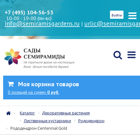
+7 (495) 104-56-53
Войти
10-00 : 19-00 (пн-вс)
info@semiramisgardens.ru
urlic@semiramisgar
|
Моя корзина товаров
0
позиций
на сумму
0 руб.
Каталог
Декоративные растения
Лиственные кустарники
Рододендрон
Рододендрон Centennial Gold