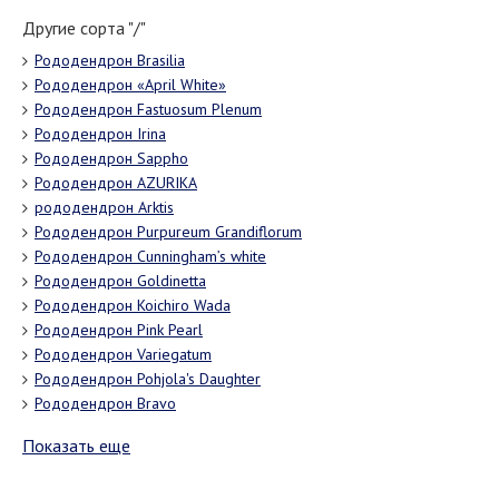
Другие сорта "/"
Рододендрон Brasilia
Рододендрон «April White»
Рододендрон Fastuosum Plenum
Рододендрон Irina
Рододендрон Sappho
Рододендрон AZURIKA
рододендрон Arktis
Рододендрон Purpureum Grandiflorum
Рододендрон Cunningham’s white
Рододендрон Goldinetta
Рододендрон Koichiro Wada
Рододендрон Pink Pearl
Рододендрон Variegatum
Рододендрон Pohjola's Daughter
Рододендрон Bravo
Показать еще