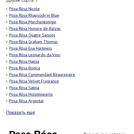
Другие сорта "/"
Роза Rósa Nicole
Роза Rósa Rhapsody in Blue
Роза Rósa Marchenkonigin
Роза Rósa Honore de Balzac
Роза Rósa Quatre Saisons
Роза Rósa Graham Thomas
Роза Rósa Ena Harkness
Роза Rósa Leonardo da Vinci
Роза Rósa Hansa
Роза Rósa Bonica
Роза Rósa Commandant Beaurepaire
Роза Rósa Velvet Fragrance
Роза Rósa Satina
Роза Rósa Holsteinperle
Роза Rósa Argental
Показать еще
Роза Rósa