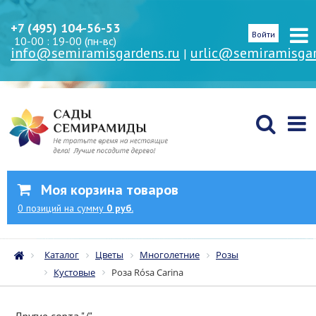
+7 (495) 104-56-53
Войти
10-00 : 19-00 (пн-вс)
info@semiramisgardens.ru
urlic@semiramisgar
|
Моя корзина товаров
0
позиций
на сумму
0 руб.
Каталог
Цветы
Многолетние
Розы
Кустовые
Роза Rósa Carina