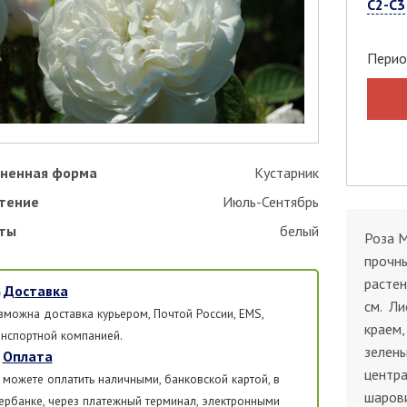
С2-С3
Перио
ненная форма
Кустарник
тение
Июль-Сентябрь
ты
белый
Роза M
прочн
растен
Доставка
см. Ли
зможна доставка курьером, Почтой России, EMS,
краем,
анспортной компанией.
зелены
Оплата
центра
 можете оплатить наличными, банковской картой, в
шаров
ербанке, через платежный терминал, электронными