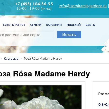
+7 (495) 104-56-53
info@semiramisgardens.ru
10-00 : 19-00 (пн-вс)
БУКЕТЫ ИЗ РОЗ
СЕМЕНА
КОРЗИНКИ
МИЦЕЛИЙ
ЦВЕТЫ
Искать
Кустовые
Роза Rósa Madame Hardy
Роза Rósa Madame Hardy
Разм
0,3-0,