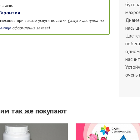
бутона
ньгами.
махров
Гарантия
Диамет
 месяцев при заказе услуги посадки
(услуга доступна на
насыщ
ранице
оформления заказа)
Цвете
побега
одном 
насчит
Устойч
очень 
тим так же покупают