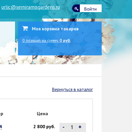
|
urlic@semiramisgardens.ru
Войти
Моя корзина товаров
0
позиций
на сумму
0 руб.
Вернуться в каталог
ер
Цена
-
+
4
2 800 руб.