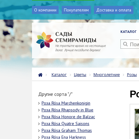
О компании
Покупателям
Доставка и оплата
КАТАЛОГ
Каталог
Цветы
Многолетние
Розы
Другие сорта "/"
Роза Rósa Marchenkonigin
Роза Rósa Rhapsody in Blue
Роза Rósa Honore de Balzac
Роза Rósa Quatre Saisons
Роза Rósa Graham Thomas
Роза Rósa Ena Harkness