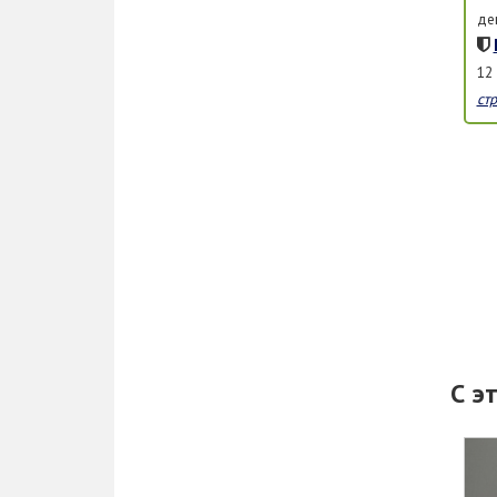
де
12
ст
С э