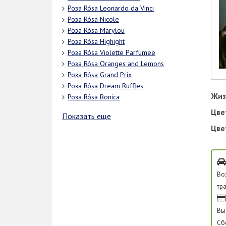
Роза Rósa Leonardo da Vinci
Роза Rósa Nicole
Роза Rósa Marylou
Роза Rósa Highight
Роза Rósa Violette Parfumee
Роза Rósa Oranges and Lemons
Роза Rósa Grand Prix
Роза Rósa Dream Ruffles
Жиз
Роза Rósa Bonica
Цве
Показать еще
Цве
Во
тр
Вы
Сб