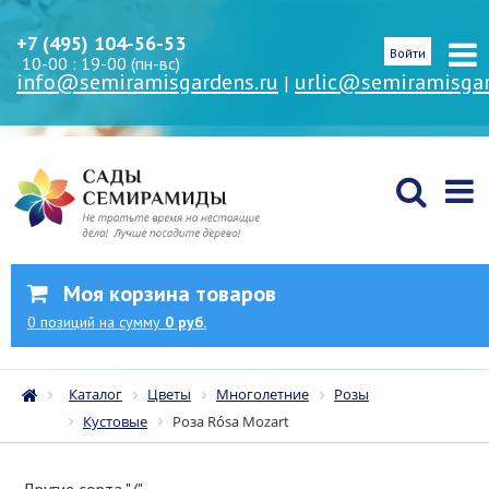
+7 (495) 104-56-53
Войти
10-00 : 19-00 (пн-вс)
info@semiramisgardens.ru
urlic@semiramisgar
|
Моя корзина товаров
0
позиций
на сумму
0 руб.
Каталог
Цветы
Многолетние
Розы
Кустовые
Роза Rósa Mozart