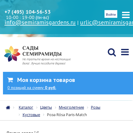
+7 (495) 104-56-53
Войти
10-00 : 19-00 (пн-вс)
info@semiramisgardens.ru
urlic@semiramisgar
|
Моя корзина товаров
0
позиций
на сумму
0 руб.
Каталог
Цветы
Многолетние
Розы
Кустовые
Роза Rósa Paris-Match