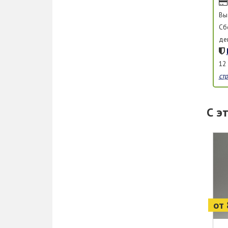
Вы
Сб
де
12
ст
С э
от 