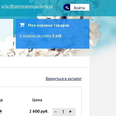
|
urlic@semiramisgardens.ru
Войти
Моя корзина товаров
0
позиций
на сумму
0 руб.
Вернуться в каталог
ер
Цена
-
+
4
2 600 руб.