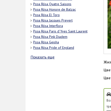
Роза Rósa Quatre Saisons
Роза Rósa Honore de Balzac
Роза Rósa El Toro
Роза Rósa Jacques Prevert
Роза Rósa Interflora
Роза Rósa Paris d’Yves Saint Laurent
Роза Rósa Pink Diadem
Роза Rósa Geisha
Роза Rósa Pride of England
Показать еще
Жиз
Цве
Цве
Во
тр