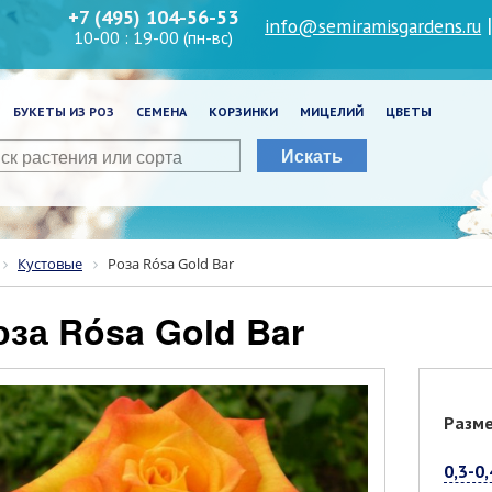
+7 (495) 104-56-53
info@semiramisgardens.ru
10-00 : 19-00 (пн-вс)
БУКЕТЫ ИЗ РОЗ
СЕМЕНА
КОРЗИНКИ
МИЦЕЛИЙ
ЦВЕТЫ
Искать
Кустовые
Роза Rósa Gold Bar
Роза Rósa Gold Bar
Разм
0,3-0,