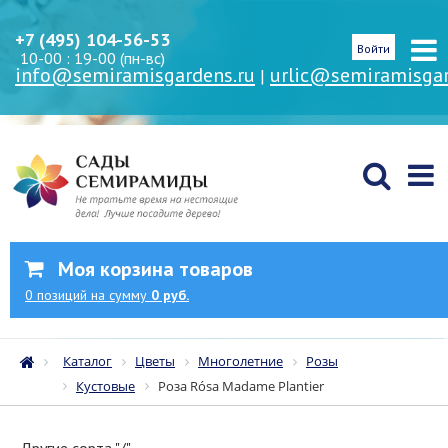
+7 (495) 104-56-53
Войти
10-00 : 19-00 (пн-вс)
info@semiramisgardens.ru
urlic@semiramisgar
|
Моя корзина товаров
0
позиций
на сумму
0 руб.
Каталог
Цветы
Многолетние
Розы
Кустовые
Роза Rósa Madame Plantier