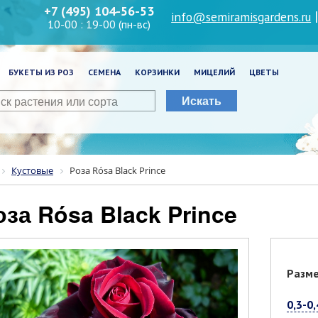
+7 (495) 104-56-53
info@semiramisgardens.ru
10-00 : 19-00 (пн-вс)
БУКЕТЫ ИЗ РОЗ
СЕМЕНА
КОРЗИНКИ
МИЦЕЛИЙ
ЦВЕТЫ
Искать
Кустовые
Роза Rósa Black Prince
Роза Rósa Black Prince
Разм
0,3-0,