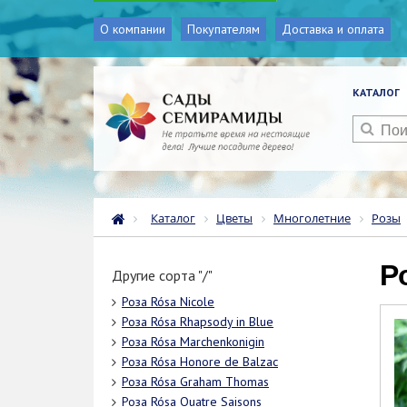
О компании
Покупателям
Доставка и оплата
КАТАЛОГ
Каталог
Цветы
Многолетние
Розы
Другие сорта "/"
Роза Rósa Nicole
Роза Rósa Rhapsody in Blue
Роза Rósa Marchenkonigin
Роза Rósa Honore de Balzac
Роза Rósa Graham Thomas
Роза Rósa Quatre Saisons