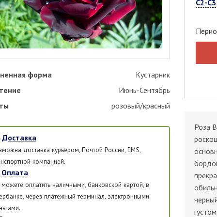
С2-С3
Перио
ненная форма
Кустарник
тение
Июнь-Сентябрь
ты
розовый/красный
Роза B
Доставка
роскош
зможна доставка курьером, Почтой России, EMS,
основ
анспортной компанией.
бордов
Оплата
прекра
 можете оплатить наличными, банковской картой, в
обильн
ербанке, через платежный терминал, электронными
черный
ньгами.
густом