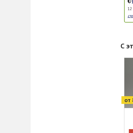
12
ст
С э
от 