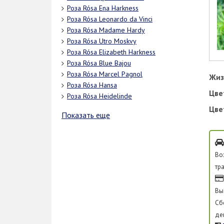
Роза Rósa Ena Harkness
Роза Rósa Leonardo da Vinci
Роза Rósa Madame Hardy
Роза Rósa Utro Moskvy
Роза Rósa Elizabeth Harkness
Роза Rósa Blue Bajou
Роза Rósa Marcel Pagnol
Жиз
Роза Rósa Hansa
Цве
Роза Rósa Heidelinde
Цве
Показать еще
Во
тр
Вы
Сб
де