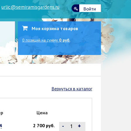
|
urlic@semiramisgardens.ru
Войти
Моя корзина товаров
0
позиций
на сумму
0 руб.
Вернуться в каталог
ер
Цена
-
+
4
2 700 руб.