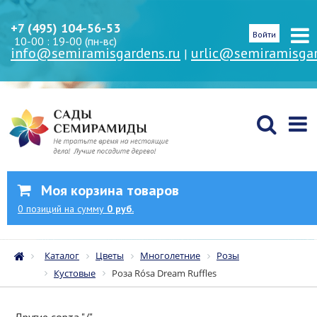
+7 (495) 104-56-53
Войти
10-00 : 19-00 (пн-вс)
info@semiramisgardens.ru
urlic@semiramisgar
|
Моя корзина товаров
0
позиций
на сумму
0 руб.
Каталог
Цветы
Многолетние
Розы
Кустовые
Роза Rósa Dream Ruffles