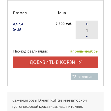
Размер
Цена
+
2 800 руб.
0,3-0,4
С2-С3
-
Период реализации:
апрель-ноябрь
ДОБАВИТЬ В КОРЗИНУ
отложить
Саженцы розы Dream Ruffles миниатюрной
густомахровой красавицы, наш питомник