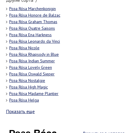
Другие сорта "/"
Роза Rósa Marchenkonigin
Роза Rósa Honore de Balzac
Роза Rósa Graham Thomas
Роза Rósa Quatre Saisons
Роза Rósa Ena Harkness
Роза Rósa Leonardo da Vinci
Роза Rósa Nicole
Роза Rósa Rhapsody in Blue
Роза Rósa Indian Summer
Роза Rósa Lovely Green
Роза Rósa Oswald Sieper
Роза Rósa Nostalgie
Роза Rósa High Magic
Роза Rósa Madame Plantier
Роза Rósa Helga
Показать еще
Роза Rósa