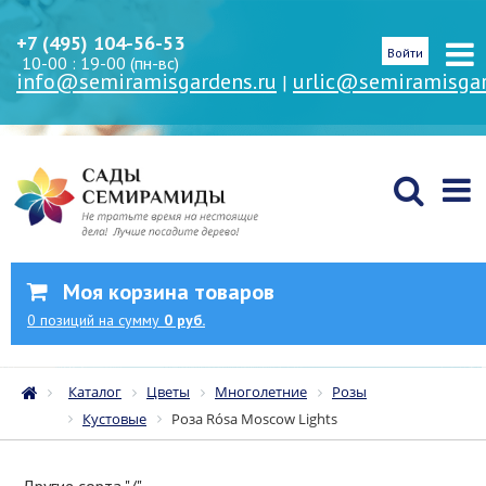
+7 (495) 104-56-53
Войти
10-00 : 19-00 (пн-вс)
info@semiramisgardens.ru
urlic@semiramisgar
|
Моя корзина товаров
0
позиций
на сумму
0 руб.
Каталог
Цветы
Многолетние
Розы
Кустовые
Роза Rósa Moscow Lights