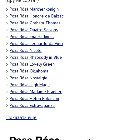
Другие сорта "/"
Роза Rósa Marchenkonigin
Роза Rósa Honore de Balzac
Роза Rósa Graham Thomas
Роза Rósa Quatre Saisons
Роза Rósa Ena Harkness
Роза Rósa Leonardo da Vinci
Роза Rósa Nicole
Роза Rósa Rhapsody in Blue
Роза Rósa Lovely Green
Роза Rósa Oklahoma
Роза Rósa Nostalgie
Роза Rósa High Magic
Роза Rósa Madame Plantier
Роза Rósa Helen Robinson
Роза Rósa Extravaganza
Показать еще
Роза Rósa