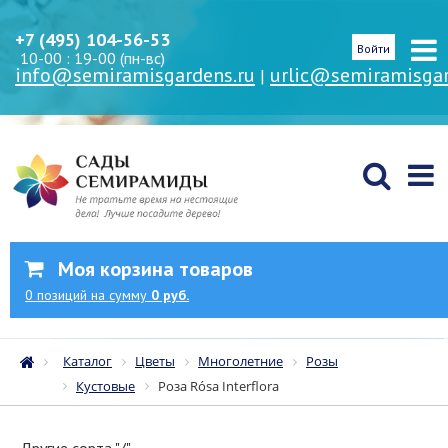
+7 (495) 104-56-53
Войти
10-00 : 19-00 (пн-вс)
info@semiramisgardens.ru
urlic@semiramisgar
|
Моя корзина товаров
0
позиций
на сумму
0 руб.
Каталог
Цветы
Многолетние
Розы
Кустовые
Роза Rósa Interflora