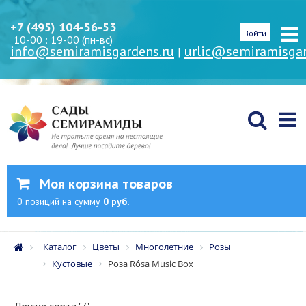
+7 (495) 104-56-53
Войти
10-00 : 19-00 (пн-вс)
info@semiramisgardens.ru
urlic@semiramisgar
|
Моя корзина товаров
0
позиций
на сумму
0 руб.
Каталог
Цветы
Многолетние
Розы
Кустовые
Роза Rósa Music Box