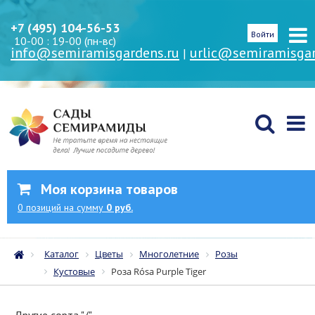
+7 (495) 104-56-53
Войти
10-00 : 19-00 (пн-вс)
info@semiramisgardens.ru
urlic@semiramisgar
|
Моя корзина товаров
0
позиций
на сумму
0 руб.
Каталог
Цветы
Многолетние
Розы
Кустовые
Роза Rósa Purple Tiger