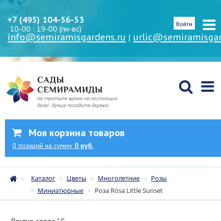
+7 (495) 104-56-53
Войти
10-00 : 19-00 (пн-вс)
info@semiramisgardens.ru
urlic@semiramisgar
|
Моя корзина товаров
0
позиций
на сумму
0 руб.
Каталог
Цветы
Многолетние
Розы
Миниатюрные
Роза Rósa Little Sunset