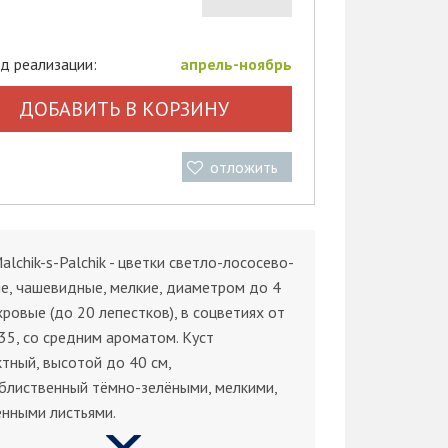
д реализации:
апрель-ноябрь
ДОБАВИТЬ В КОРЗИНУ
отложить
alchik-s-Palchik - цветки светло-лососево-
е, чашевидные, мелкие, диаметром до 4
хровые (до 20 лепестков), в соцветиях от
35, со средним ароматом. Куст
тный, высотой до 40 см,
блиственный тёмно-зелёными, мелкими,
нными листьями.