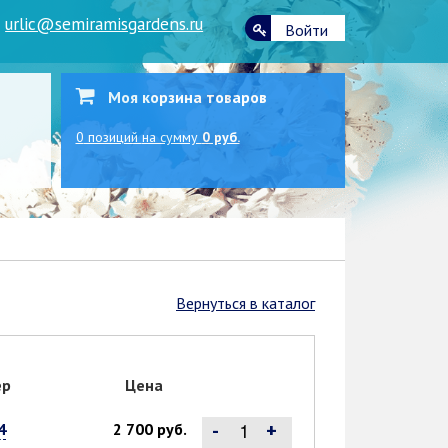
|
urlic@semiramisgardens.ru
Войти
Моя корзина товаров
0
позиций
на сумму
0 руб.
Вернуться в каталог
ер
Цена
-
+
4
2 700 руб.