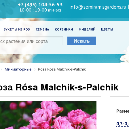
+7 (495) 104-56-53
info@semiramisgardens.ru
10-00 : 19-00 (пн-вс)
БУКЕТЫ ИЗ РОЗ
СЕМЕНА
КОРЗИНКИ
МИЦЕЛИЙ
ЦВЕТЫ
Искать
Миниатюрные
Роза Rósa Malchik-s-Palchik
Роза Rósa Malchik-s-Palchik
Разм
0,3-0,