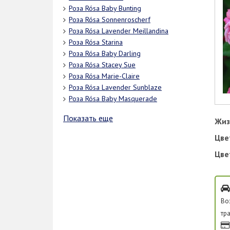
Роза Rósa Baby Bunting
Роза Rósa Sonnenroscherf
Роза Rósa Lavender Meillandina
Роза Rósa Starina
Роза Rósa Baby Darling
Роза Rósa Stacey Sue
Роза Rósa Marie-Claire
Роза Rósa Lavender Sunblaze
Роза Rósa Baby Masquerade
Показать еще
Жиз
Цве
Цве
Во
тр