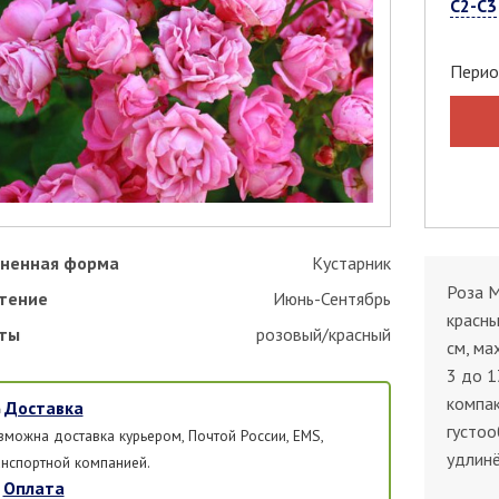
С2-С3
Перио
ненная форма
Кустарник
Роза M
тение
Июнь-Сентябрь
красны
ты
розовый/красный
см, ма
3 до 1
компак
Доставка
густоо
зможна доставка курьером, Почтой России, EMS,
удлинё
анспортной компанией.
Оплата