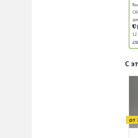
Вы
Сб
де
12
ст
С э
от 