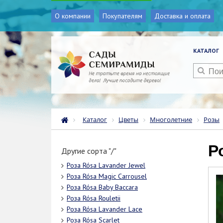
О компании
Покупателям
Доставка и оплата
КАТАЛОГ
Каталог
Цветы
Многолетние
Розы
Другие сорта "/"
Роза Rósa Lavander Jewel
Роза Rósa Magic Carrousel
Роза Rósa Baby Baccara
Роза Rósa Rouletii
Роза Rósa Lavander Lace
Роза Rósa Scarlet