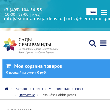
+7 (495) 104-56-53
Войти
10-00 : 19-00 (пн-вс)
info@semiramisgardens.ru
urlic@semiramisgar
|
Моя корзина товаров
0
позиций
на сумму
0 руб.
Каталог
Цветы
Многолетние
Розы
Плетистые
Роза Rósa Bobbie James