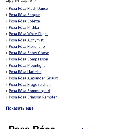
Другие сорта "/"
Роза Rósa Flash Dance
Роза Rósa Shogun
Роза Rósa Colette
Роза Rósa Michka
Роза Rósa White Flight
Роза Rósa Alchymist
Роза Rósa Florentine
Роза Rósa Snow Goose
Роза Rósa Compassion
Роза Rósa Moonlight
Роза Rósa Harlekin
Роза Rósa Alexander Girault
Роза Rósa Fragezeichen
Роза Rósa Sommergold
Роза Rósa Crimson Rambler
Показать еще
Роза Rósa