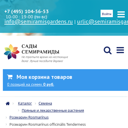
+7 (495) 104-56-53
Войти
10-00 : 19-00 (пн-вс)
info@semiramisgardens.ru
urlic@semiramisgar
|
Моя корзина товаров
0
позиций
на сумму
0 руб.
Каталог
Семена
Пряные и лекарственные растения
Розмарин Rosmarínus
Розмарин Rosmarínus officinális Tenderness