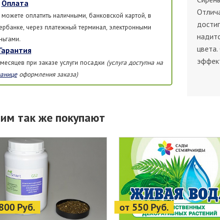
Оплата
Отлич
 можете оплатить наличными, банковской картой, в
достиг
ербанке, через платежный терминал, электронными
надитс
ньгами.
цвета.
Гарантия
эффек
 месяцев при заказе услуги посадки
(услуга доступна на
ранице
оформления заказа)
тим так же покупают
800 Руб.
от 550 Руб.