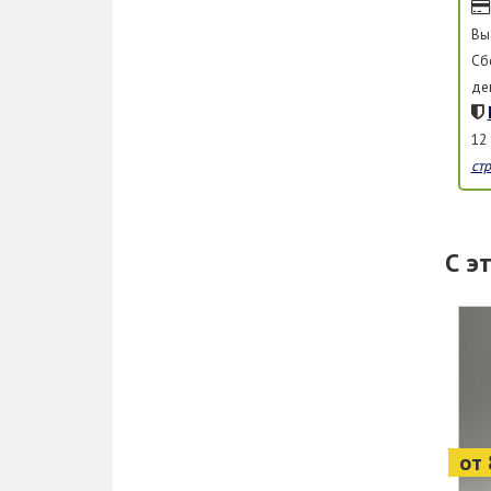
Вы
Сб
де
12
ст
С э
от 