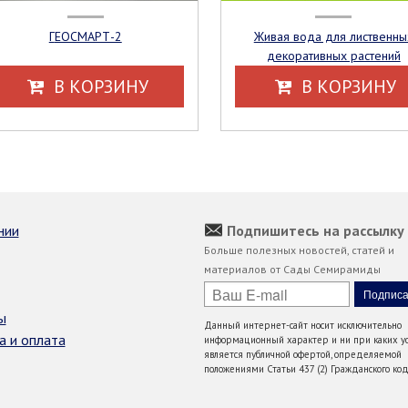
ГЕОСМАРТ-2
Живая вода для лиственных
декоративных растений
В КОРЗИНУ
В КОРЗИНУ
нии
Подпишитесь на рассылку
Больше полезных новостей, статей и
материалов от Сады Семирамиды
ы
Данный интернет-сайт носит исключительно
а и оплата
информационный характер и ни при каких ус
является публичной офертой, определяемой
положениями Статьи 437 (2) Гражданского код