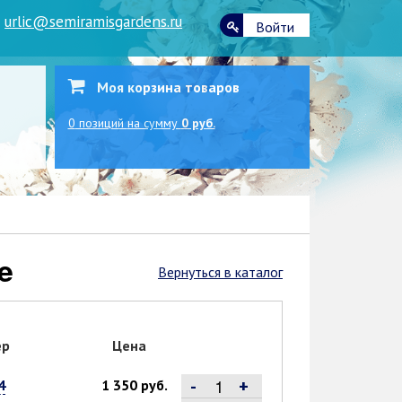
|
urlic@semiramisgardens.ru
Войти
Моя корзина товаров
0
позиций
на сумму
0 руб.
e
Вернуться в каталог
ер
Цена
-
+
4
1 350 руб.