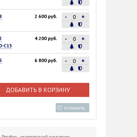
-
+
8
2 600 руб.
-
+
2
4 200 руб.
0-С15
-
+
5
6 800 руб.
ДОБАВИТЬ В КОРЗИНУ
отложить
 Prodige - многолетний кустарник.