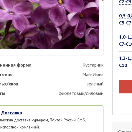
С2-С3
0,5-0,
С5-С7
1,0-1,
С7-С1
1,3-1,
ненная форма
Кустарник
С10
тение
Май-Июнь
тья/хвоя
зеленый
ты
фиолетовый/лиловый
Доставка
зможна доставка курьером, Почтой России, EMS,
анспортной компанией.
Сирень