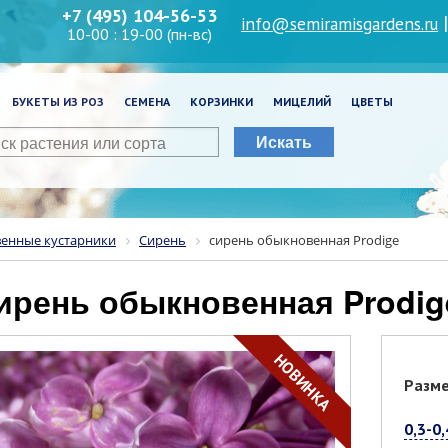
+7 (495) 104-56-53
info@semiramisgardens.ru
10-00 : 19-00 (пн-вс)
БУКЕТЫ ИЗ РОЗ
СЕМЕНА
КОРЗИНКИ
МИЦЕЛИЙ
ЦВЕТЫ
Искать
венные кустарники
Сирень
сирень обыкновенная Prodige
сирень обыкновенная Prodig
НОВИНКА
Разм
0,3-0,