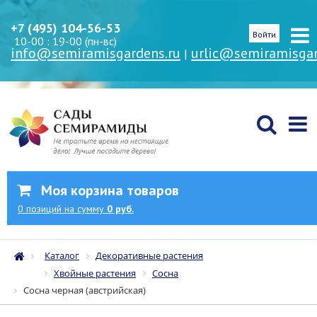
+7 (495) 104-56-53
Войти
10-00 : 19-00 (пн-вс)
info@semiramisgardens.ru
urlic@semiramisgar
|
Моя корзина товаров
0
позиций
на сумму
0 руб.
Каталог
Декоративные растения
Хвойные растения
Сосна
Сосна черная (австрийская)