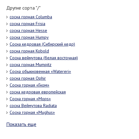
Другие сорта "/"
сосна горная Columba
сосна горная Frisia
сосна горная Hesse
сосна горная Humpy
Сосна кедровая (Сибирский кедр)
сосна горная Kobold
Сосна веймутова (белая восточная)
сосна горная Mumpitz
Сосна обыкновенная «Watereri»
сосна горная Ophir
Сосна горная «Гном»
сосна кедровая европейская
Сосна горная «Mops»
сосна Веймутова Radiata
Сосна горная «Mughus»
Показать еще