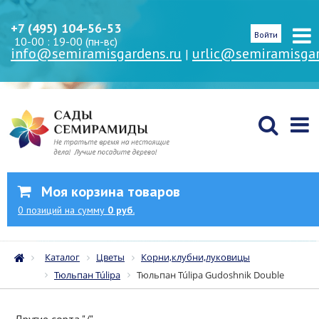
+7 (495) 104-56-53
Войти
10-00 : 19-00 (пн-вс)
info@semiramisgardens.ru
urlic@semiramisgar
|
Моя корзина товаров
0
позиций
на сумму
0 руб.
Каталог
Цветы
Корни,клубни,луковицы
Тюльпан Túlipa
Тюльпан Túlipa Gudoshnik Double