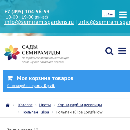
+7 (495) 104-56-53
Войти
10-00 : 19-00 (пн-вс)
info@semiramisgardens.ru
urlic@semiramisgar
|
Моя корзина товаров
0
позиций
на сумму
0 руб.
Каталог
Цветы
Корни,клубни,луковицы
Тюльпан Túlipa
Тюльпан Túlipa Longfellow