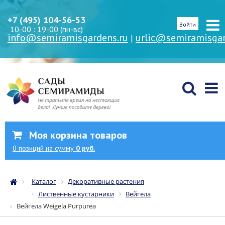
+7 (495) 104-56-53
Войти
10-00 : 19-00 (пн-вс)
info@semiramisgardens.ru
urlic@semiramisgar
|
Моя корзина товаров
0
позиций
на сумму
0 руб.
Каталог
Декоративные растения
Лиственные кустарники
Вейгела
Вейгела Weigela Purpurea