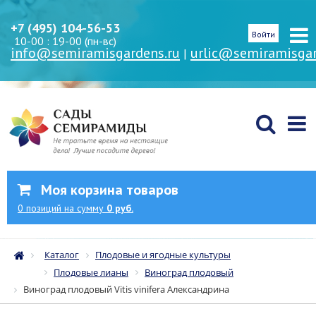
+7 (495) 104-56-53
Войти
10-00 : 19-00 (пн-вс)
info@semiramisgardens.ru
urlic@semiramisgar
|
Моя корзина товаров
0
позиций
на сумму
0 руб.
Каталог
Плодовые и ягодные культуры
Плодовые лианы
Виноград плодовый
Виноград плодовый Vitis vinifera Александрина