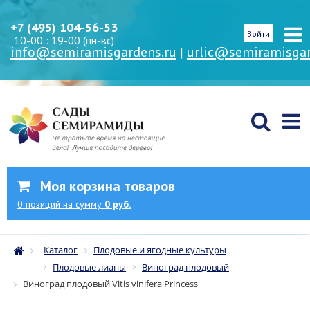
+7 (495) 104-56-53
Войти
10-00 : 19-00 (пн-вс)
info@semiramisgardens.ru
urlic@semiramisgar
|
Моя корзина товаров
0
позиций
на сумму
0 руб.
Каталог
Плодовые и ягодные культуры
Плодовые лианы
Виноград плодовый
Виноград плодовый Vitis vinifera Princess