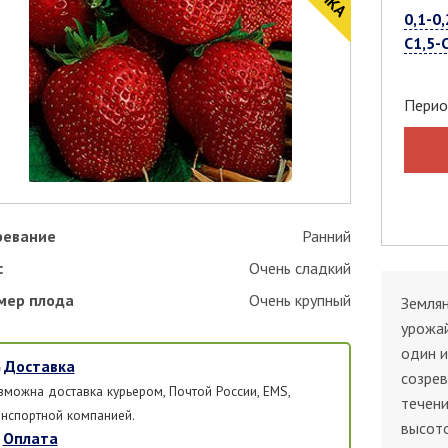
0,1-0,
С1,5-
Перио
ревание
Ранний
с
Очень сладкий
мер плода
Очень крупный
Землян
урожай
один и
Доставка
созре
зможна доставка курьером, Почтой России, EMS,
течени
анспортной компанией.
высото
Оплата