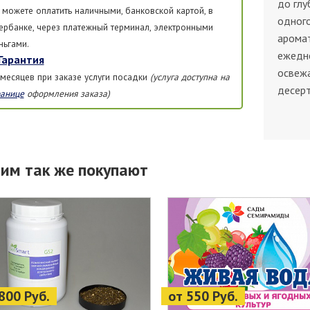
до глу
 можете оплатить наличными, банковской картой, в
одного
ербанке, через платежный терминал, электронными
аромат
ньгами.
ежедн
Гарантия
освеж
 месяцев при заказе услуги посадки
(услуга доступна на
десерт
ранице
оформления заказа)
тим так же покупают
800 Руб.
от 550 Руб.