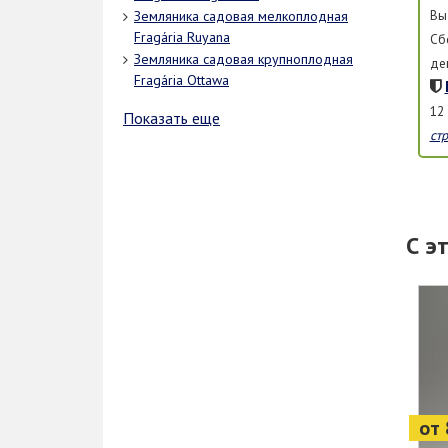
Вы
Земляника садовая мелкоплодная
Fragária Ruyana
Сб
Земляника садовая крупноплодная
де
Fragária Ottawa
12
Показать еще
ст
С э
от 