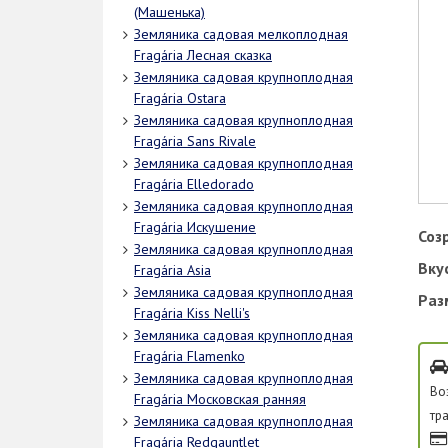
(Машенька)
Земляника садовая мелкоплодная
Fragária Лесная сказка
Земляника садовая крупноплодная
Fragária Ostara
Земляника садовая крупноплодная
Fragária Sans Rivale
Земляника садовая крупноплодная
Fragária Elledorado
Земляника садовая крупноплодная
Fragária Искушение
Соз
Земляника садовая крупноплодная
Вку
Fragária Asia
Земляника садовая крупноплодная
Раз
Fragária Kiss Nelli's
Земляника садовая крупноплодная
Fragária Flamenko
Земляника садовая крупноплодная
Во
Fragária Московская ранняя
тр
Земляника садовая крупноплодная
Fragária Redgauntlet