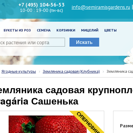
+7 (495) 104-56-53
info@semiramisgardens.ru
10-00 : 19-00 (пн-вс)
БУКЕТЫ ИЗ РОЗ
СЕМЕНА
КОРЗИНКИ
МИЦЕЛИЙ
ЦВЕТЫ
Искать
Ягодные культуры
Земляника садовая (Клубника)
Земляника са
ragária Сашенька
CУПЕРНОВИНКА
Разм