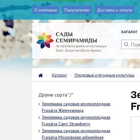
О компании
Покупателям
Доставка и оплата
КАТАЛОГ
Каталог
Плодовые и ягодные культуры
Земляника садовая крупноплодная
Другие сорта "/"
F
Земляника садовая крупноплодная
Fragária Жемчужница
Земляника садовая крупноплодная
Fragária Capri Strawberry
Земляника садовая крупноплодная
Fragária Московская юбилейная