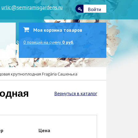
|
urlic@semiramisgardens.ru
Войти
Моя корзина товаров
0
позиций
на сумму
0 руб.
довая крупноплодная Fragária Сашенька
Вернуться в каталог
ер
Цена