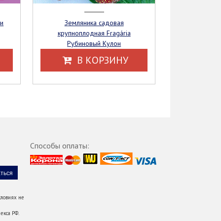
Земляника садовая
крупноплодная Fragária
Рубиновый Кулон
В КОРЗИНУ
Способы оплаты:
ловиях не
екса РФ.