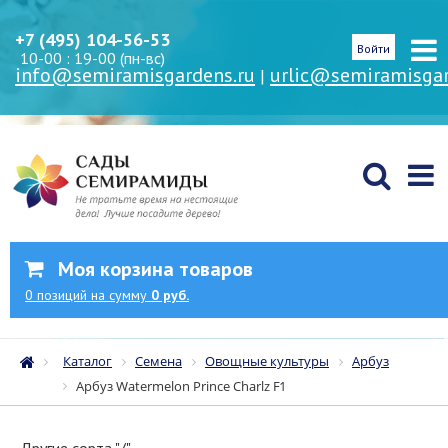
+7 (495) 104-56-53
Войти
10-00 : 19-00 (пн-вс)
info@semiramisgardens.ru
urlic@semiramisgar
|
Моя корзина товаров
0
позиций
на сумму
0 руб.
Каталог
Семена
Овощные культуры
Арбуз
Арбуз Watermelon Prince Charlz F1