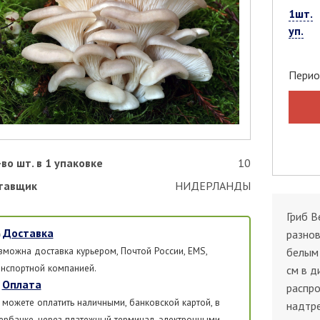
1шт.
уп.
Перио
во шт. в 1 упаковке
10
тавщик
НИДЕРЛАНДЫ
Гриб В
Доставка
разнов
зможна доставка курьером, Почтой России, EMS,
белым 
анспортной компанией.
см в д
Оплата
распро
 можете оплатить наличными, банковской картой, в
надтре
ербанке, через платежный терминал, электронными