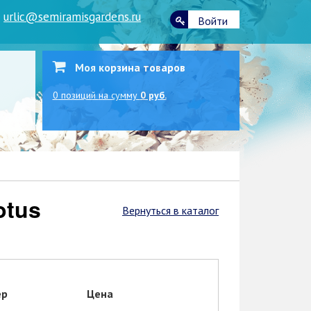
|
urlic@semiramisgardens.ru
Войти
Моя корзина товаров
0
позиций
на сумму
0 руб.
Вернуться в каталог
ер
Цена