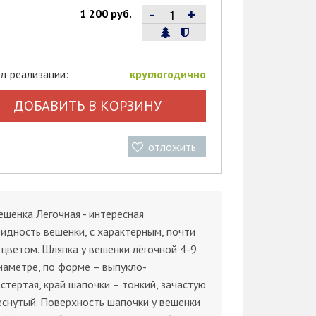
-
+
1 200 руб.
д реализации:
круглогодично
ДОБАВИТЬ В КОРЗИНУ
отложить
ешенка Легочная - интересная
идность вешенки, с характерным, почти
цветом. Шляпка у вешенки лёгочной 4-9
иаметре, по форме – выпукло-
стертая, край шапочки – тонкий, зачастую
снутый. Поверхность шапочки у вешенки