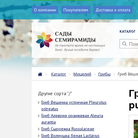
О компании
Покупателям
Доставка и оплата
КАТАЛОГ
Каталог
Мицелий
Грибы
Гриб Вёше
Гриб Вёшенка лёгочная Pleurotus
Другие сорта "/"
p
Гриб Вёшенка устричная Pleurotus
ostreatus
Гриб Алеврия оранжевая Aleuria
aurantia
Гриб Сыроежка Russulaceae
Гриб Волнушка белая Lactárius