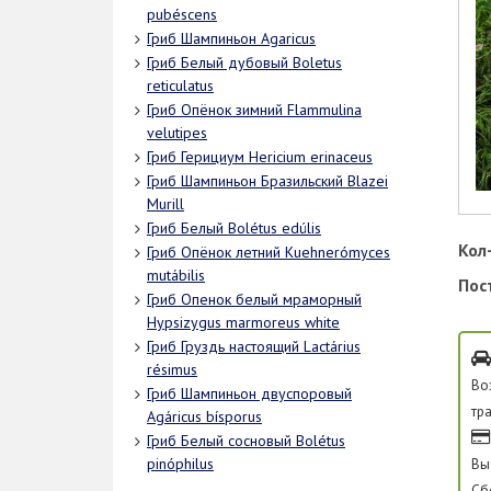
pubéscens
Гриб Шампиньон Agaricus
Гриб Белый дубовый Boletus
reticulatus
Гриб Опёнок зимний Flammulina
velutipes
Гриб Герициум Hericium erinaceus
Гриб Шампиньон Бразильский Blazei
Murill
Гриб Белый Bolétus edúlis
Кол-
Гриб Опёнок летний Kuehnerómyces
mutábilis
Пос
Гриб Опенок белый мраморный
Hypsizygus marmoreus white
Гриб Груздь настоящий Lactárius
résimus
Во
Гриб Шампиньон двуспоровый
тр
Agáricus bísporus
Гриб Белый сосновый Bolétus
Вы
pinóphilus
Сб