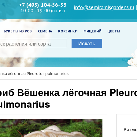
+7 (495) 104-56-53
info@semiramisgardens.ru
10-00 : 19-00 (пн-вс)
БУКЕТЫ ИЗ РОЗ
СЕМЕНА
КОРЗИНКИ
МИЦЕЛИЙ
ЦВЕТЫ
Искать
нка лёгочная Pleurotus pulmonarius
ulmonarius
Разм