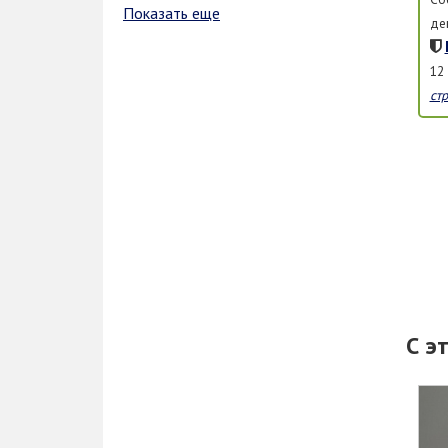
Показать еще
де
12
ст
С э