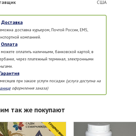
тавщик
США
Доставка
зможна доставка курьером, Почтой России, EMS,
анспортной компанией.
Оплата
 можете оплатить наличными, банковской картой, в
ербанке, через платежный терминал, электронными
ньгами.
Гарантия
 месяцев при заказе услуги посадки
(услуга доступна на
ранице
оформления заказа)
тим так же покупают
CУПЕРНОВИНКА