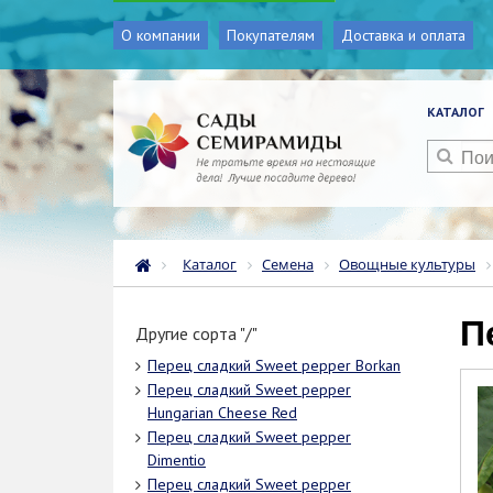
О компании
Покупателям
Доставка и оплата
КАТАЛОГ
Каталог
Семена
Овощные культуры
Другие сорта "/"
Перец сладкий Sweet pepper Borkan
Перец сладкий Sweet pepper
Hungarian Cheese Red
Перец сладкий Sweet pepper
Dimentio
Перец сладкий Sweet pepper