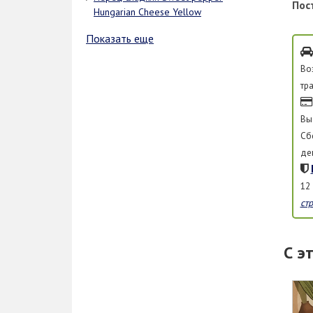
Пос
Hungarian Cheese Yellow
Показать еще
Во
тр
Вы
Сб
де
12
ст
С э