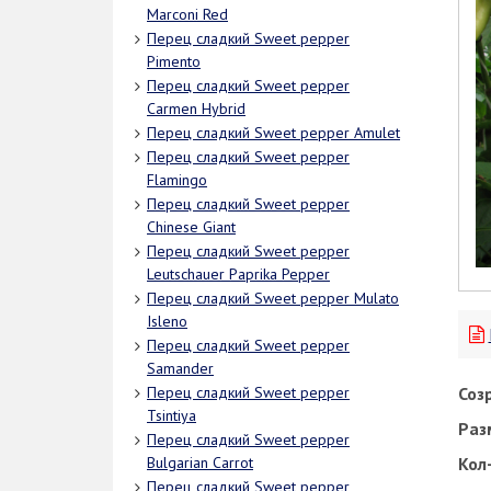
Marconi Red
Перец сладкий Sweet pepper
Pimento
Перец сладкий Sweet pepper
Carmen Hybrid
Перец сладкий Sweet pepper Amulet
Перец сладкий Sweet pepper
Flamingo
Перец сладкий Sweet pepper
Chinese Giant
Перец сладкий Sweet pepper
Leutschauer Paprika Pepper
Перец сладкий Sweet pepper Mulato
Isleno
Перец сладкий Sweet pepper
Samander
Соз
Перец сладкий Sweet pepper
Tsintiya
Раз
Перец сладкий Sweet pepper
Кол-
Bulgarian Carrot
Перец сладкий Sweet pepper