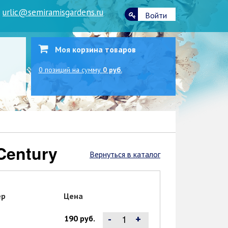
|
urlic@semiramisgardens.ru
Войти
Моя корзина товаров
0
позиций
на сумму
0 руб.
Century
Вернуться в каталог
ер
Цена
-
+
190 руб.