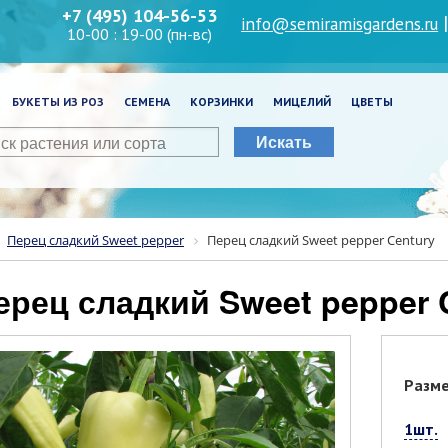
+7 (495) 104-56-53
info@semiramisgardens.ru
10-00 : 19-00 (пн-вс)
БУКЕТЫ ИЗ РОЗ
СЕМЕНА
КОРЗИНКИ
МИЦЕЛИЙ
ЦВЕТЫ
Искать
Перец сладкий Sweet pepper
Перец сладкий Sweet pepper Century
Перец сладкий Sweet pepper 
Разм
1шт.