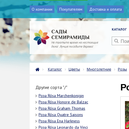
О компании
Покупателям
Доставка и оплата
КАТАЛОГ
Каталог
Цветы
Многолетние
Розы
Другие сорта "/"
Роза Rósa Marchenkonigin
Роза Rósa Honore de Balzac
Роза Rósa Graham Thomas
Роза Rósa Quatre Saisons
Роза Rósa Ena Harkness
Роза Rósa Leonardo da Vinci