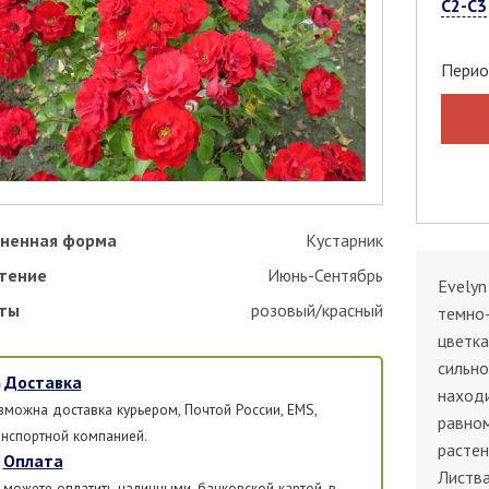
С2-С3
Перио
ненная форма
Кустарник
тение
Июнь-Сентябрь
Evelyn
ты
розовый/красный
темно-
цветка
сильно
Доставка
находи
зможна доставка курьером, Почтой России, EMS,
равном
анспортной компанией.
растен
Оплата
Листва
 можете оплатить наличными, банковской картой, в