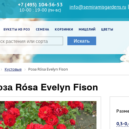
+7 (495) 104-56-53
info@semiramisgardens.ru
10-00 : 19-00 (пн-вс)
БУКЕТЫ ИЗ РОЗ
СЕМЕНА
КОРЗИНКИ
МИЦЕЛИЙ
ЦВЕТЫ
Искать
Кустовые
Роза Rósa Evelyn Fison
Роза Rósa Evelyn Fison
Разм
0,3-0,