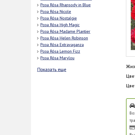
Роза Rósa Rhapsody in Blue
Роза Rósa Nicole
Роза Rósa Nostalgie
Роза Rósa High Magic
Роза Rósa Madame Plantier
Роза Rósa Helen Robinson
Роза Rósa Extravaganza
Роза Rósa Lemon Fizz
Роза Rósa Marylou
Жиз
Показать еще
Цве
Цве
Во
тр
Вы