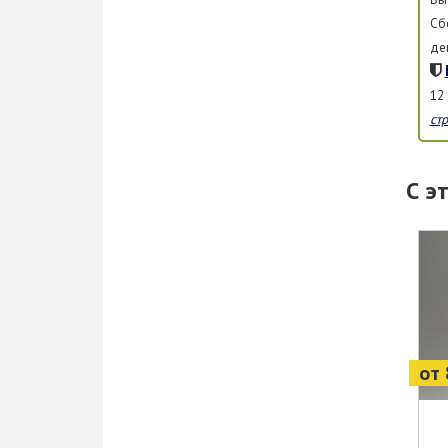
Сб
де
12
ст
С э
от 