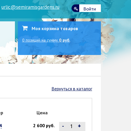
|
urlic@semiramisgardens.ru
Войти
Моя корзина товаров
0
позиций
на сумму
0 руб.
Вернуться в каталог
ер
Цена
-
+
4
2 600 руб.