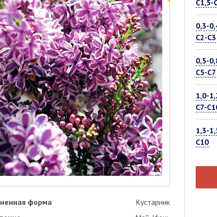
С1,5-
0,3-0,
С2-С3
0,5-0,
С5-С7
1,0-1,
С7-С1
1,3-1,
С10
ненная форма
Кустарник