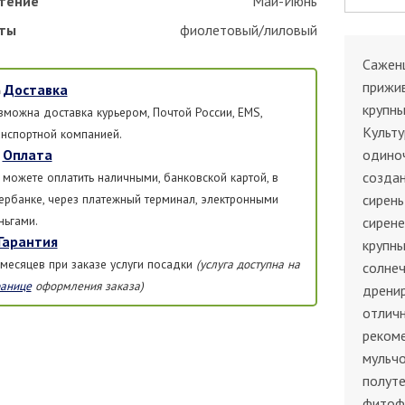
тение
Май-Июнь
ты
фиолетовый/лиловый
Саженц
прижив
Доставка
крупны
зможна доставка курьером, Почтой России, EMS,
Культу
анспортной компанией.
Оплата
одиноч
создан
 можете оплатить наличными, банковской картой, в
ербанке, через платежный терминал, электронными
сирень
ньгами.
сирене
Гарантия
крупны
 месяцев при заказе услуги посадки
(услуга доступна на
солне
ранице
оформления заказа)
дрени
отличн
рекоме
мульчо
полуте
фитофт