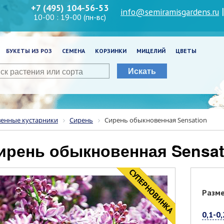
+7 (495) 104-56-53
info@semiramisgardens.ru
10-00 : 19-00 (пн-вс)
БУКЕТЫ ИЗ РОЗ
СЕМЕНА
КОРЗИНКИ
МИЦЕЛИЙ
ЦВЕТЫ
Искать
венные кустарники
Сирень
Сирень обыкновенная Sensation
Сирень обыкновенная Sensat
CУПЕРНОВИНКА
НОВИНКА
Разм
0,1-0,