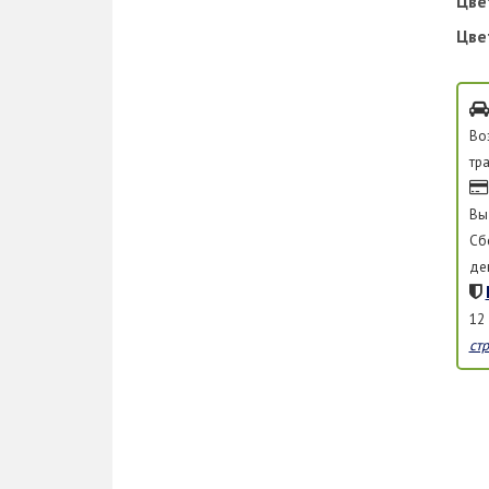
Цве
Цве
Во
тр
Вы
Сб
де
12
ст