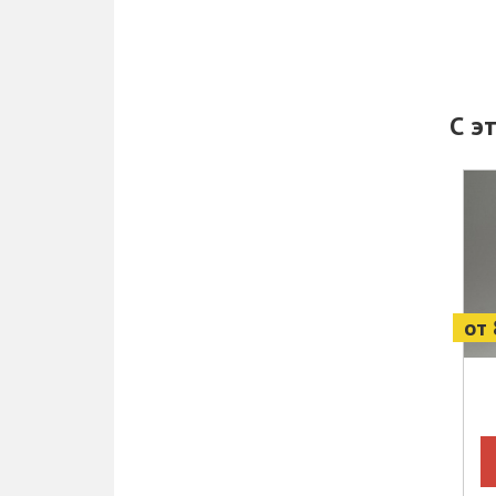
С э
от 