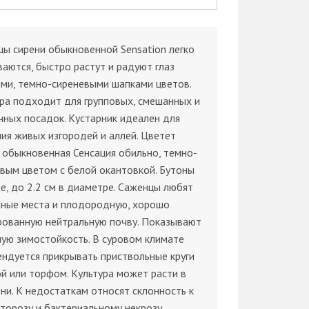
ы сирени обыкновенной Sensation легко
аются, быстро растут и радуют глаз
ми, темно-сиреневыми шапками цветов.
ра подходит для групповых, смешанных и
ных посадок. Кустарник идеален для
ия живых изгородей и аллей. Цветет
 обыкновенная Сенсация обильно, темно-
вым цветом с белой окантовкой. Бутоны
е, до 2.2 см в диаметре. Саженцы любят
чные места и плодородную, хорошо
рованную нейтральную почву. Показывают
ую зимостойкость. В суровом климате
ндуется прикрывать приствольные круги
й или торфом. Культура может расти в
ни. К недостаткам относят склонность к
орозу и бактериальному некрозу.