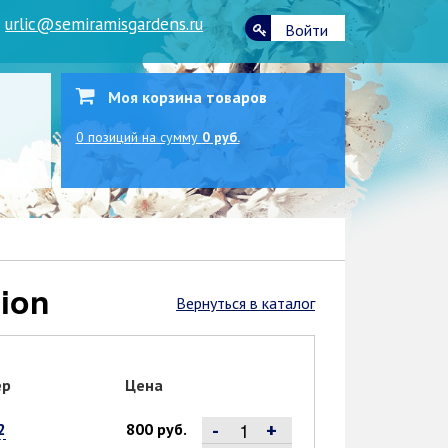
|
urlic@semiramisgardens.ru
Войти
Моя корзина товаров
0
позиций
на сумму
0 руб.
ion
Вернуться в каталог
ер
Цена
-
+
2
800 руб.