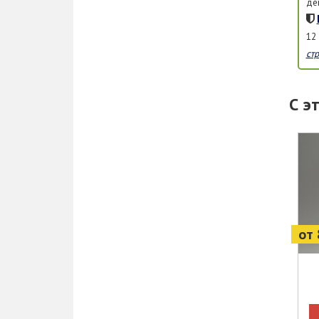
де
12
ст
С э
от 