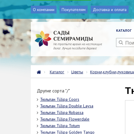
О компании
Покупателям
Доставка и оплата
КАТАЛОГ
Каталог
Цветы
Корни,клубни,луковиц
Другие сорта "/"
Тюльпан Túlipa Coors
Тюльпан Túlipa Double Laysa
Тюльпан Túlipa Robassa
Тюльпан Túlipa Flowerdale
Тюльпан Túlipa Totum
Тюльпан Túlipa Golden Tango