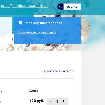
|
urlic@semiramisgardens.ru
Войти
Моя корзина товаров
0
позиций
на сумму
0 руб.
Вернуться в каталог
ер
Цена
-
+
,
120 руб.