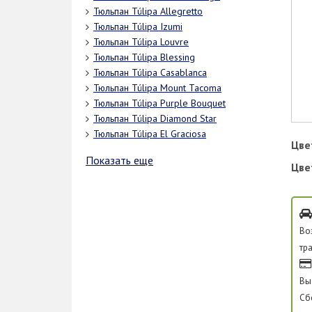
Тюльпан Túlipa Allegretto
Тюльпан Túlipa Izumi
Тюльпан Túlipa Louvre
Тюльпан Túlipa Blessing
Тюльпан Túlipa Casablanca
Тюльпан Túlipa Mount Tacoma
Тюльпан Túlipa Purple Bouquet
Тюльпан Túlipa Diamond Star
Тюльпан Túlipa El Graciosa
Цве
Показать еще
Цве
Во
тр
Вы
Сб