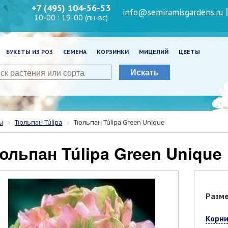
+7 (495) 104-56-53
info@semiramisgardens.ru
10-00 : 19-00 (пн-вс)
БУКЕТЫ ИЗ РОЗ
СЕМЕНА
КОРЗИНКИ
МИЦЕЛИЙ
ЦВЕТЫ
Искать
ы
Тюльпан Túlipa
Тюльпан Túlipa Green Unique
Тюльпан Túlipa Green Unique
Разм
Корни