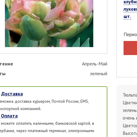
клубн
луков
шт.
Перио
тение
Апрель-Май
ты
зеленый
Доставка
Тюльпа
зможна доставка курьером, Почтой России, EMS,
Цветк
анспортной компанией.
зелены
Оплата
очень 
 можете оплатить наличными, банковской картой, в
Цветол
ербанке, через платежный терминал, электронными
Высота