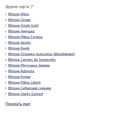
Другие сорта "/"
Яблоня Witos
Яблоня Орлик
Яблоня Ozark Gold
Яблоня Аннушка
Яблоня Mālus Fortuna
Яблоня Apollo
Яблоня Kwinti
Яблоня Осеннее полосатое (Штрейфлинг)
Яблоня Carmen de Senneville
Яблоня Медуница Зимняя
Яблоня Rubinola
Яблоня Кумир
Яблоня Mālus Liberti
Яблоня Сибирский сувенир
Яблоня Stark's Earliest
Показать еще