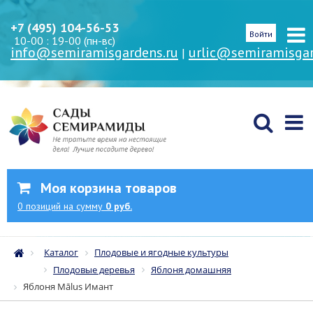
+7 (495) 104-56-53
Войти
10-00 : 19-00 (пн-вс)
info@semiramisgardens.ru
urlic@semiramisgar
|
Моя корзина товаров
0
позиций
на сумму
0 руб.
Каталог
Плодовые и ягодные культуры
Плодовые деревья
Яблоня домашняя
Яблоня Mālus Имант